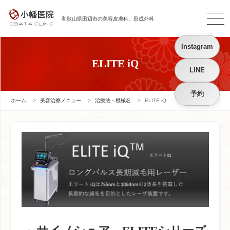
和歌山県田辺市の
美容皮膚科、形成外科
Instagram
ELITE iQ
LINE
予約
ホーム
>
美容治療メニュー
>
治療法・機械名
>
ELITE iQ