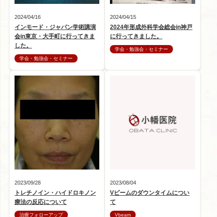
2024/04/16
2024/04/15
インモード・ジャパン学術講演
2024年形成外科学会総会in神戸
会in東京・大手町に行ってきま
に行ってきました。
した。
学会・勉強会・セミナー
学会・勉強会・セミナー
2023/09/28
2023/08/04
トレチノイン・ハイドロキノン
Vビームのダウンタイムについ
療法の反応について
て
治療フォローアップ
Vbeam