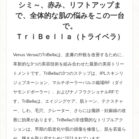
シミ～、赤み、リフトアップま
で、全体的な肌の悩みをこの一台
で。
ＴｒｉＢｅｌｌａ（トライベラ）
Venus VersaのTriBellaは、皮膚の外観を改善するために、
革新的な3つの美容技術を組み合わせた最新の美容トリー
トメントです。TriBellaの3つのステップは、IPLスキンリ
ジュブネーション、マルチポーラーパルス磁場RF（ダイ
ヤモンドポーラー）、およびナノフラクショナルRFで
す。TriBellaは、エイジングケア、肌トーン、テクスチャ
ー、しわ、毛穴、クレーター、さらには傷跡・妊娠線の改
善に効果があります。TriBellaの非侵襲的なトリプルアク
ションは、早期の肌老化や肌の損傷を修復し、肌を若返ら
せ、輝きを取り戻すために設計されています。