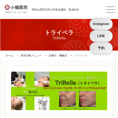
和歌山県田辺市の
美容皮膚科、形成外科
Instagram
トライベラ
LINE
TriBella
予約
ホーム
>
美容治療メニュー
>
治療法・機械名
>
トライベラ