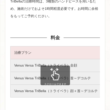
TriBellaの治療時間は、3種類のハンドピースを用いるた
め、施術だけでおよそ1時間程度必要です。お時間に余裕
をもってご予約ください。
料金
治療プラン
１
Venus Versa TriBella（トライベラ）全顔
Venus Versa TriBella（トライベラ）首～デコルテ
スクロールできます
Venus Versa TriBella（トライベラ）顔＋首～デコルテ